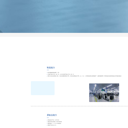
制造能力
两大智能制造基地∶重庆、江苏
已具备产能320万台（套）/年，2025年实现产能500万台（套）/年
现有13条全自动高速smt线，24条自动装配/测试生产线，2条全自动屏贴合生产线，erp、mes、iot等系统支撑全过程智能排产、追溯与数据管理，同时具备自动化测试设备自主开发验证的能力
屏贴合能力
屏全贴合年产能：140万片/年
屏贴合车间洁净等级：动态千级/百级
屏贴合能力：7~17寸oca屏全贴合
屏贴合产品ftt≥99.2%