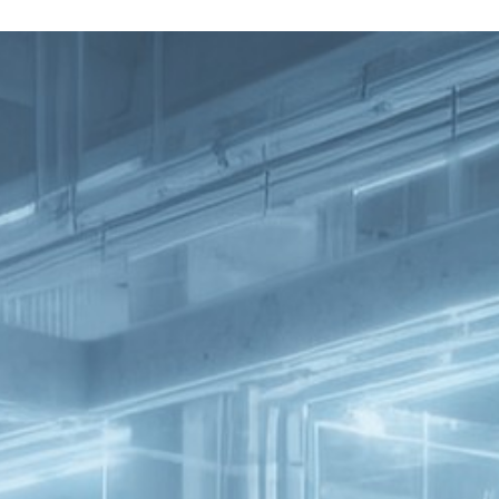
品服务
企业实力
新闻资讯
加入尊龙凯时最新